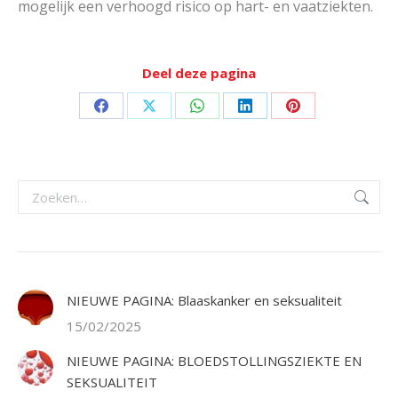
mogelijk een verhoogd risico op hart- en vaatziekten.
Deel deze pagina
Deel
Deel
Deel
Deel
Deel
op
op
op
op
op
Facebook
X
WhatsApp
LinkedIn
Pinterest
Zoeken:
NIEUWE PAGINA: Blaaskanker en seksualiteit
15/02/2025
NIEUWE PAGINA: BLOEDSTOLLINGSZIEKTE EN
SEKSUALITEIT