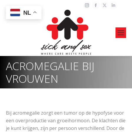
Instagram
Facebook
X
Linked
NL
page
page
page
page
opens
opens
opens
opens
in
in
in
in
new
new
new
new
window
window
window
windo
ACROMEGALIE BIJ
VROUWEN
Bij acromegalie zorgt een tumor op de hypofyse voor
een overproductie van groeihormoon. De klachten die
je kunt krijgen, zijn per persoon verschillend. Door de