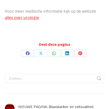
Voor meer medische informatie kijk op de website
alles over urologie
.
Deel deze pagina
Deel
Deel
Deel
Deel
Deel
op
op
op
op
op
Facebook
X
WhatsApp
LinkedIn
Pinterest
Zoeken:
NIEUWE PAGINA: Blaaskanker en seksualiteit