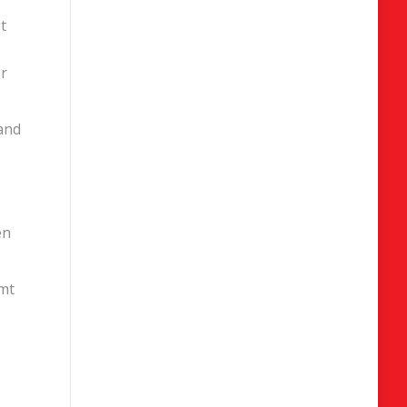
t
ar
and
en
mt