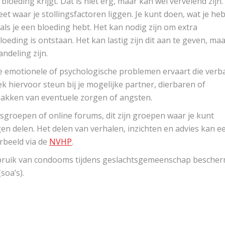
loeding krijgt. Dat is niet erg, maar kan wel vervelend zijn.
t waar je stollingsfactoren liggen. Je kunt doen, wat je heb
als je een bloeding hebt. Het kan nodig zijn om extra
oeding is ontstaan. Het kan lastig zijn dit aan te geven, ma
ndeling zijn.
e emotionele of psychologische problemen ervaart die verb
k hiervoor steun bij je mogelijke partner, dierbaren of
pakken van eventuele zorgen of angsten.
roepen of online forums, dit zijn groepen waar je kunt
gen delen. Het delen van verhalen, inzichten en advies kan e
orbeeld via de
NVHP
.
bruik van condooms tijdens geslachtsgemeenschap bescher
soa’s).