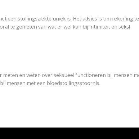
t een stollingsziekte uniek is. Het advies is om rekening te
 te genieten van wat er wel kan bij intimiteit en seks!
er meten en weten over seksueel functioneren bij mensen m
it bij mensen met een bloedstollingsstoornis.