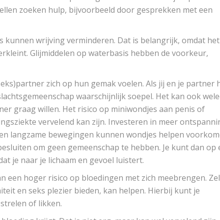
stellen zoeken hulp, bijvoorbeeld door gesprekken met een
 kunnen wrijving verminderen. Dat is belangrijk, omdat het
verkleint. Glijmiddelen op waterbasis hebben de voorkeur,
(seks)partner zich op hun gemak voelen. Als jij en je partner 
lachtsgemeenschap waarschijnlijk soepel. Het kan ook wel
rtner graag willen. Het risico op miniwondjes aan penis of
ingsziekte vervelend kan zijn. Investeren in meer ontspanni
hte en langzame bewegingen kunnen wondjes helpen voorko
k besluiten om geen gemeenschap te hebben. Je kunt dan op
at je naar je lichaam en gevoel luistert.
n een hoger risico op bloedingen met zich meebrengen. Zel
it en seks plezier bieden, kan helpen. Hierbij kunt je
trelen of likken.