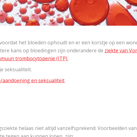
ng voordat het bloeden ophoudt en er een korstje op een won
rotere kans op bloedingen zijn onderandere de
ziekte van Vo
mmuun trombocytopenie (ITP).
e seksualiteit.
/aandoening en seksualiteit
.
gsziekte helaas niet altijd vanzelfsprekend. Voorbeelden van
e tegen aan kunnen lopen, zijn: