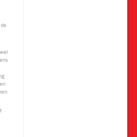
 de
heel
eens
ng
men
 een
f