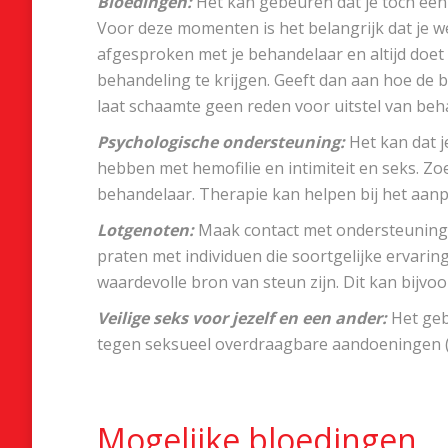
Bloedingen:
Het kan gebeuren dat je toch een b
Voor deze momenten is het belangrijk dat je wee
afgesproken met je behandelaar en altijd doet 
behandeling te krijgen. Geeft dan aan hoe de bl
laat schaamte geen reden voor uitstel van beha
Psychologische ondersteuning:
Het kan dat j
hebben met hemofilie en intimiteit en seks. Zoe
behandelaar. Therapie kan helpen bij het aan
Lotgenoten:
Maak contact met ondersteuningsg
praten met individuen die soortgelijke ervarin
waardevolle bron van steun zijn. Dit kan bijvo
Veilige seks voor jezelf en een ander:
Het ge
tegen seksueel overdraagbare aandoeningen (
Mogelijke bloedingen