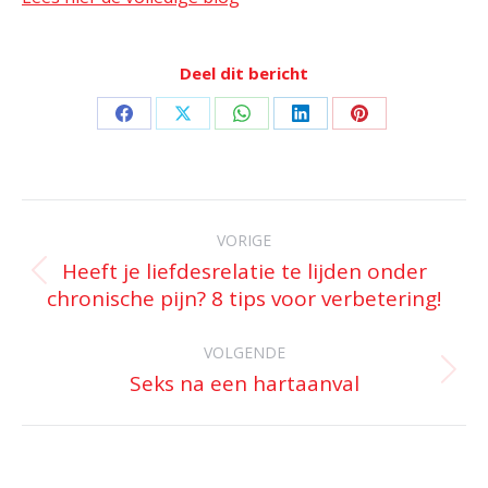
Deel dit bericht
Deel
Deel
Deel
Deel
Deel
op
op
op
op
op
Facebook
X
WhatsApp
LinkedIn
Pinterest
Bericht
navigatie
VORIGE
Heeft je liefdesrelatie te lijden onder
Vorig
chronische pijn? 8 tips voor verbetering!
bericht
VOLGENDE
Seks na een hartaanval
Volgend
bericht