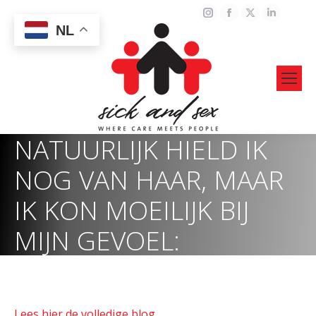
Instagram
Facebook
X
Linked
NL
page
page
page
page
opens
opens
opens
opens
in
in
in
in
new
new
new
new
window
window
window
windo
NATUURLIJK HIELD IK
NOG VAN HAAR, MAAR
IK KON MOEILIJK BIJ
MIJN GEVOEL:
Lees hier de volledige blog