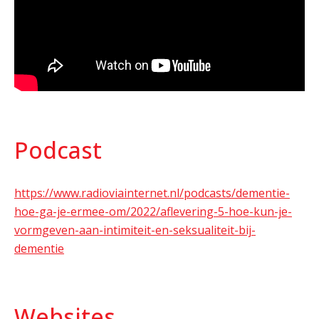
Podcast
https://www.radioviainternet.nl/podcasts/dementie-
hoe-ga-je-ermee-om/2022/aflevering-5-hoe-kun-je-
vormgeven-aan-intimiteit-en-seksualiteit-bij-
dementie
Websites