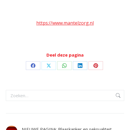
https://www.mantelzorg.nl
Deel deze pagina
Deel
Deel
Deel
Deel
Deel
op
op
op
op
op
Facebook
X
WhatsApp
LinkedIn
Pinterest
Zoeken:
NIEUWE PAGINA: Blaaskanker en seksualiteit