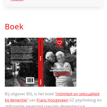
Boek
Bij uitgever BSL is het boek
“Intimiteit en seksualiteit
bij dementie”
van
Frans Hoogeveen
GZ psycholoog en
zelfstandig gevestigd specialis dementiezorg