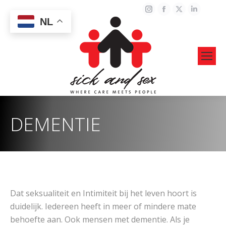
Instagram
Facebook
X
Linked
NL
page
page
page
page
opens
opens
opens
opens
in
in
in
in
new
new
new
new
window
window
window
windo
DEMENTIE
Dat seksualiteit en Intimiteit bij het leven hoort is
duidelijk. Iedereen heeft in meer of mindere mate
behoefte aan. Ook mensen met dementie. Als je