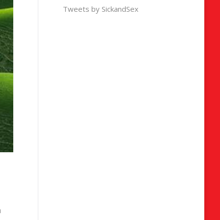
Tweets by SickandSex
t
n