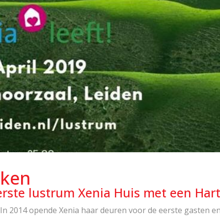
oken
rste lustrum Xenia Huis met een Har
ag! In 2014 opende Xenia haar deuren voor de eerste gasten e