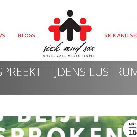
WS
BLOGS
SICK AND SE
 SPREEKT TIJDENS LUSTR
MRT
15