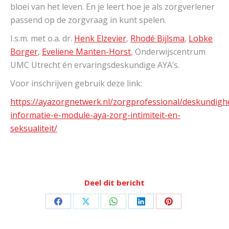
bloei van het leven. En je leert hoe je als zorgverlener
passend op de zorgvraag in kunt spelen.
I.s.m. met o.a. dr.
Henk Elzevier
,
Rhodé Bijlsma
,
Lobke
Borger
,
Eveliene Manten-Horst
, Onderwijscentrum
UMC Utrecht én ervaringsdeskundige AYA’s.
Voor inschrijven gebruik deze link:
https://ayazorgnetwerk.nl/zorgprofessional/deskundig
informatie-e-module-aya-zorg-intimiteit-en-
seksualiteit/
Deel dit bericht
Deel
Deel
Deel
Deel
Deel
op
op
op
op
op