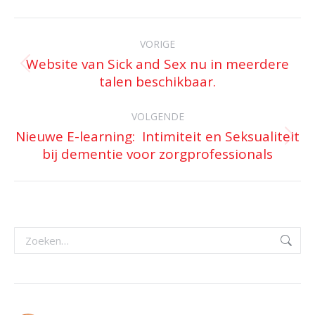
Facebook
X
WhatsApp
LinkedIn
Pinterest
Bericht
navigatie
VORIGE
Website van Sick and Sex nu in meerdere
Vorig
talen beschikbaar.
bericht
VOLGENDE
Nieuwe E-learning: Intimiteit en Seksualiteit
Volgend
bij dementie voor zorgprofessionals
bericht
Zoeken: