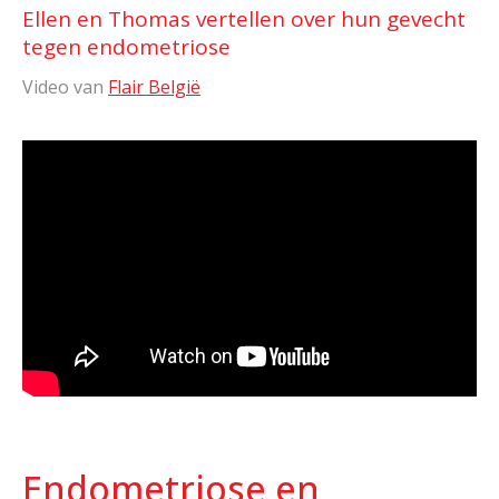
Ellen en Thomas vertellen over hun gevecht
tegen endometriose
Video van
Flair België
Endometriose en