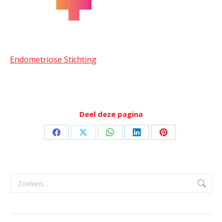
Endometriose Stichting
Deel deze pagina
Deel
Deel
Deel
Deel
Deel
op
op
op
op
op
Facebook
X
WhatsApp
LinkedIn
Pinterest
Zoeken: