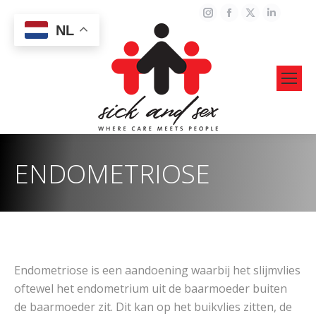
Instagram
Facebook
X
Linked
NL
page
page
page
page
opens
opens
opens
opens
in
in
in
in
new
new
new
new
window
window
window
windo
ENDOMETRIOSE
Endometriose is een aandoening waarbij het slijmvlies
oftewel het endometrium uit de baarmoeder buiten
de baarmoeder zit. Dit kan op het buikvlies zitten, de