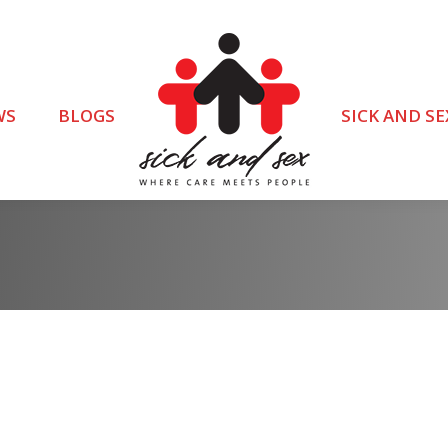
WS
BLOGS
SICK AND SE