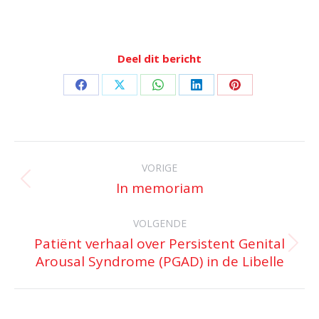
Deel dit bericht
Deel
Deel
Deel
Deel
Deel
op
op
op
op
op
Facebook
X
WhatsApp
LinkedIn
Pinterest
Bericht
navigatie
VORIGE
In memoriam
Vorig
bericht
VOLGENDE
Patiënt verhaal over Persistent Genital
Volgend
Arousal Syndrome (PGAD) in de Libelle
bericht