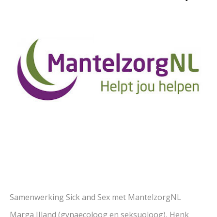
Samenwerking Sick and Sex met MantelzorgNL
Marga IJland (gynaecoloog en seksuoloog), Henk