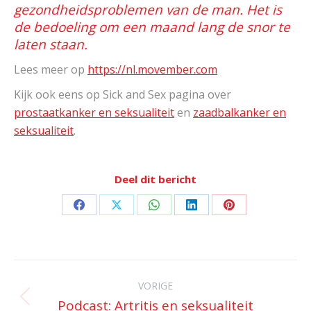
gezondheidsproblemen van de man. Het is
de bedoeling om een maand lang de snor te
laten staan.
Lees meer op
https://nl.movember.com
Kijk ook eens op Sick and Sex pagina over
prostaatkanker en seksualiteit
en
zaadbalkanker en
seksualiteit
.
Deel dit bericht
Deel
Deel
Deel
Deel
Deel
op
op
op
op
op
Facebook
X
WhatsApp
LinkedIn
Pinterest
Bericht
navigatie
VORIGE
Podcast: Artritis en seksualiteit
Vorig