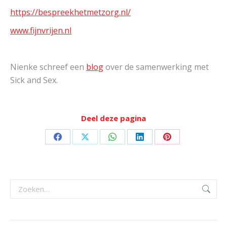
https://bespreekhetmetzorg.nl/
www.fijnvrijen.nl
Nienke schreef een
blog
over de samenwerking met
Sick and Sex.
Deel deze pagina
Deel
Deel
Deel
Deel
Deel
op
op
op
op
op
Facebook
X
WhatsApp
LinkedIn
Pinterest
Zoeken: