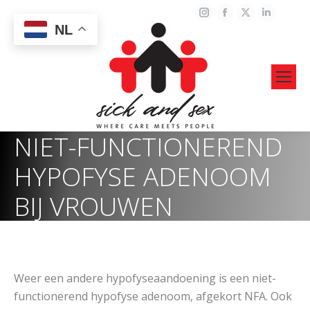
Instagram
Facebook
X
Linked
NL
page
page
page
page
opens
opens
opens
opens
in
in
in
in
new
new
new
new
window
window
window
windo
NIET-FUNCTIONEREND
HYPOFYSE ADENOOM
BIJ VROUWEN
Weer een andere hypofyseaandoening is een niet-
functionerend hypofyse adenoom, afgekort NFA. Ook