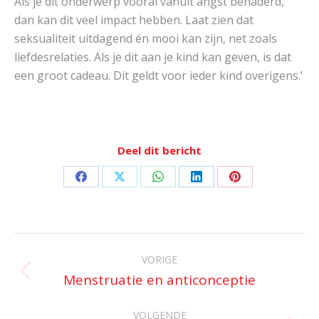
Als je dit onderwerp vooral vanuit angst benaderd,
dan kan dit veel impact hebben. Laat zien dat
seksualiteit uitdagend én mooi kan zijn, net zoals
liefdesrelaties. Als je dit aan je kind kan geven, is dat
een groot cadeau. Dit geldt voor ieder kind overigens.’
Deel dit bericht
Deel
Deel
Deel
Deel
Deel
op
op
op
op
op
Facebook
X
WhatsApp
LinkedIn
Pinterest
Bericht
navigatie
VORIGE
Menstruatie en anticonceptie
Vorig
bericht
VOLGENDE