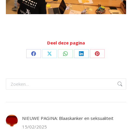
Deel deze pagina
Deel
Deel
Deel
Deel
Deel
op
op
op
op
op
Facebook
X
WhatsApp
LinkedIn
Pinterest
Zoeken:
NIEUWE PAGINA: Blaaskanker en seksualiteit
15/02/2025