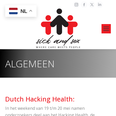
Instagram
Facebook
X
Linked
NL
page
page
page
page
opens
opens
opens
opens
in
in
in
in
new
new
new
new
window
window
window
windo
ALGEMEEN
Dutch Hacking Health:
In het weekend van 19 t/m 20 mei namen
onderzoekers deel aan het Hacking Health, de