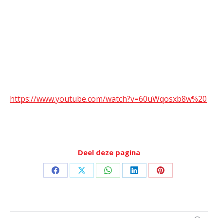
https://www.youtube.com/watch?v=60uWqosxb8w%20
Deel deze pagina
Deel
Deel
Deel
Deel
Deel
op
op
op
op
op
Facebook
X
WhatsApp
LinkedIn
Pinterest
Zoeken: