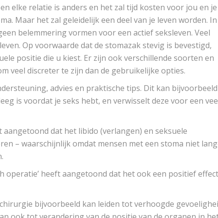
n elke relatie is anders en het zal tijd kosten voor jou en je
a. Maar het zal geleidelijk een deel van je leven worden. In
en belemmering vormen voor een actief seksleven. Veel
ven. Op voorwaarde dat de stomazak stevig is bevestigd,
e positie die u kiest. Er zijn ook verschillende soorten en
eel discreter te zijn dan de gebruikelijke opties.
ersteuning, advies en praktische tips. Dit kan bijvoorbeeld
eeg is voordat je seks hebt, en verwisselt deze voor een vee
 aangetoond dat het libido (verlangen) en seksuele
ren – waarschijnlijk omdat mensen met een stoma niet lang
.
 operatie’ heeft aangetoond dat het ook een positief effec
chirurgie bijvoorbeeld kan leiden tot verhoogde gevoelighe
kan ook tot verandering van de positie van de organen in he