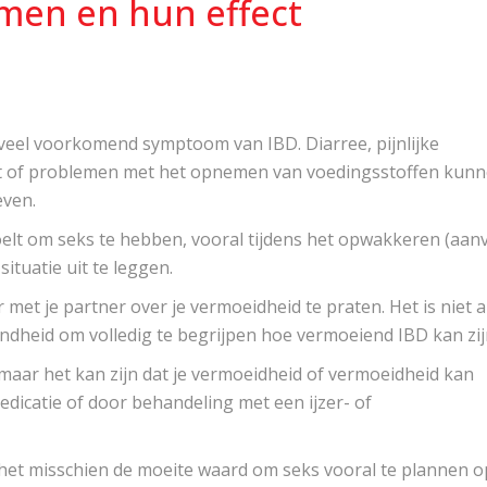
en en hun effect
veel voorkomend symptoom van IBD. Diarree, pijnlijke
st of problemen met het opnemen van voedingsstoffen kun
even.
voelt om seks te hebben, vooral tijdens het opwakkeren (aanv
ituatie uit te leggen.
r met je partner over je vermoeidheid te praten. Het is niet al
heid om volledig te begrijpen hoe vermoeiend IBD kan zij
 maar het kan zijn dat je vermoeidheid of vermoeidheid kan
icatie of door behandeling met een ijzer- of
is het misschien de moeite waard om seks vooral te plannen o