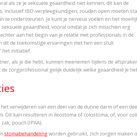
al als ze je seksuele geaardheid niet kennen, dit kan de
, inclusief IBD-verpleegkundigen, zouden open moeten st
n te ondersteunen. Je kunt je nerveus voelen en het moeilij
 seksuele geaardheid, vooral omdat je zich misschien erg
je echter aan het begin van je relatie met professionals in de
 dit de toekomstige ervaringen met hen een stuk
et initiatief.
rtner, als je die hebt, kunnen meenemen tijdens de afsprake
e zorgprofessional gelijk duidelijk welke geaardheid je heb
ties
het verwijderen van een deel van de dunne darm of een dee
. Dit kan resulteren in ileostoma of colostoma, of, voor coli
 zak, pouch (IPAA).
en
stomabehandeling
worden gebruikt, zich zorgen maken 