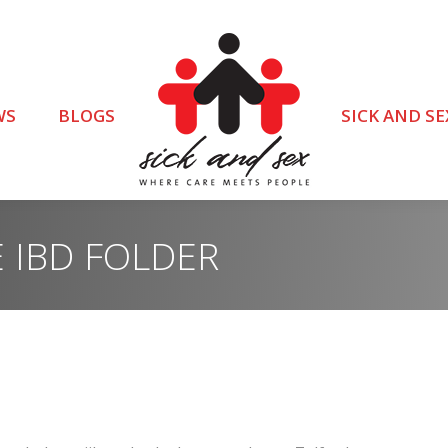
WS
BLOGS
SICK AND SE
 IBD FOLDER