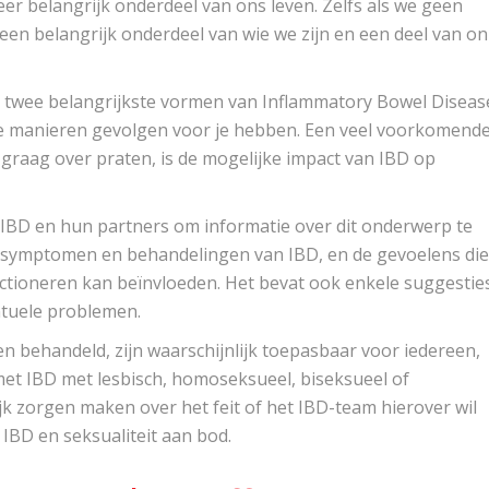
eer belangrijk onderdeel van ons leven. Zelfs als we geen
l een belangrijk onderdeel van wie we zijn en een deel van o
(de twee belangrijkste vormen van Inflammatory Bowel Diseas
de manieren gevolgen voor je hebben. Een veel voorkomend
graag over praten, is de mogelijke impact van IBD op
IBD en hun partners om informatie over dit onderwerp te
 symptomen en behandelingen van IBD, en de gevoelens die
tioneren kan beïnvloeden. Het bevat ook enkele suggestie
ntuele problemen.
n behandeld, zijn waarschijnlijk toepasbaar voor iedereen,
et IBD met lesbisch, homoseksueel, biseksueel of
k zorgen maken over het feit of het IBD-team hierover wil
 IBD en seksualiteit aan bod.