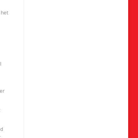
 het
l
er
t
id
t