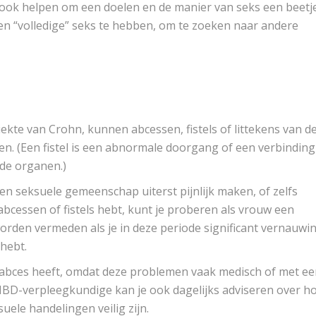
ok helpen om een ​​doelen en de manier van seks een beetj
eren “volledige” seks te hebben, om te zoeken naar andere
kte van Crohn, kunnen abcessen, fistels of littekens van d
en. (Een fistel is een abnormale doorgang of een verbinding
de organen.)
n seksuele gemeenschap uiterst pijnlijk maken, of zelfs
d, abcessen of fistels hebt, kunt je proberen als vrouw een
worden vermeden als je in deze periode significant vernauwi
 hebt.
of abces heeft, omdat deze problemen vaak medisch of met e
IBD-verpleegkundige kan je ook dagelijks adviseren over h
ksuele handelingen veilig zijn.