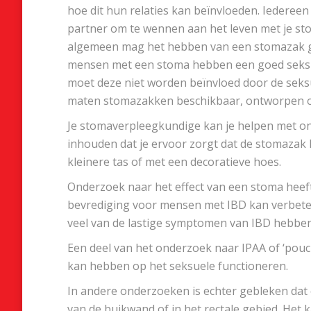
hoe dit hun relaties kan beïnvloeden. Iedereen e
partner om te wennen aan het leven met je stom
algemeen mag het hebben van een stomazak ge
mensen met een stoma hebben een goed seksle
moet deze niet worden beïnvloed door de seksuel
maten stomazakken beschikbaar, ontworpen om v
Je stomaverpleegkundige kan je helpen met ond
inhouden dat je ervoor zorgt dat de stomazak l
kleinere tas of met een decoratieve hoes.
Onderzoek naar het effect van een stoma heeft
bevrediging voor mensen met IBD kan verbete
veel van de lastige symptomen van IBD hebben
Een deel van het onderzoek naar IPAA of ‘pouch
kan hebben op het seksuele functioneren.
In andere onderzoeken is echter gebleken dat 
van de buikwand of in het rectale gebied. Het 