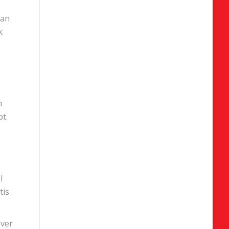
aan
k
n
t.
l
tis
over