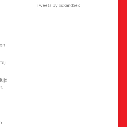
Tweets by SickandSex
nen
al)
tijd
n.
p