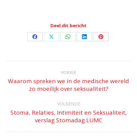
Deel dit bericht
Deel
Deel
Deel
Deel
Deel
op
op
op
op
op
Facebook
X
WhatsApp
LinkedIn
Pinterest
Bericht
navigatie
VORIGE
Waarom spreken we in de medische wereld
Vorig
zo moeilijk over seksualiteit?
bericht
VOLGENDE
Stoma, Relaties, Intimiteit en Seksualiteit,
Volgend
verslag Stomadag LUMC
bericht