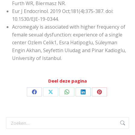
Furth WR, Biermasz NR.
Eur J Endocrinol. 2019 Oct;181(4):375-387. doi:
10.1530/EJE-19-0344.
Acromegaly is associated with higher frequency of
female sexual dysfunction: experience of a single
center Ozlem Celik1, Esra Hatipoglu, Süleyman
Engin Akhan, Seyfettin Uludag and Pinar Kadioglu,
University of Istanbul.
Deel deze pagina
Deel
Deel
Deel
Deel
Deel
op
op
op
op
op
Facebook
X
WhatsApp
LinkedIn
Pinterest
Zoeken: