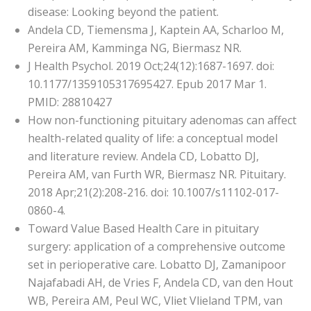
disease: Looking beyond the patient.
Andela CD, Tiemensma J, Kaptein AA, Scharloo M,
Pereira AM, Kamminga NG, Biermasz NR.
J Health Psychol. 2019 Oct;24(12):1687-1697. doi:
10.1177/1359105317695427. Epub 2017 Mar 1.
PMID: 28810427
How non-functioning pituitary adenomas can affect
health-related quality of life: a conceptual model
and literature review. Andela CD, Lobatto DJ,
Pereira AM, van Furth WR, Biermasz NR. Pituitary.
2018 Apr;21(2):208-216. doi: 10.1007/s11102-017-
0860-4.
Toward Value Based Health Care in pituitary
surgery: application of a comprehensive outcome
set in perioperative care. Lobatto DJ, Zamanipoor
Najafabadi AH, de Vries F, Andela CD, van den Hout
WB, Pereira AM, Peul WC, Vliet Vlieland TPM, van