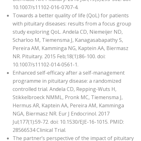
10.1007/s11102-016-0707-4.
Towards a better quality of life (QoL) for patients
with pituitary diseases: results from a focus group
study exploring QoL. Andela CD, Niemeijer ND,
Scharloo M, Tiemensma J, Kanagasabapathy S,
Pereira AM, Kamminga NG, Kaptein AA, Biermasz
NR. Pituitary. 2015 Feb;18(1):86-100. doi:
10.1007/s11102-014-0561-1.
Enhanced self-efficacy after a self-management
programme in pituitary disease: a randomized
controlled trial. Andela CD, Repping-Wuts H,
Stikkelbroeck NMML, Pronk MC, Tiemensma J,
Hermus AR, Kaptein AA, Pereira AM, Kamminga
NGA, Biermasz NR. Eur J Endocrinol. 2017
Jul;177(1):59-72. doi: 10.1530/EJE-16-1015. PMID:
28566534 Clinical Trial.
The partner’s perspective of the impact of pituitary