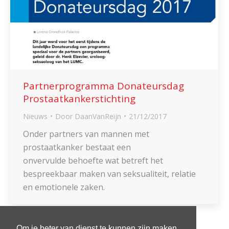
Partnerprogramma Donateursdag
Prostaatkankerstichting
Nieuws
Door
DaanVanReijn
21/12/2017
Onder partners van mannen met
prostaatkanker bestaat een
onvervulde behoefte wat betreft het
bespreekbaar maken van seksualiteit, relatie
en emotionele zaken.
Om je beter van dienst te kunnen zijn maken