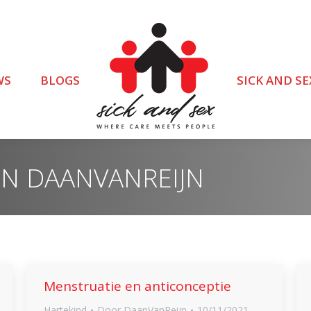
WS
BLOGS
SICK AND SE
EN
DAANVANREIJN
Menstruatie en anticonceptie
Hartekind
Door
DaanVanReijn
10/11/2021