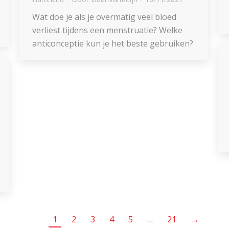
Wat doe je als je overmatig veel bloed
verliest tijdens een menstruatie? Welke
anticonceptie kun je het beste gebruiken?
1
2
3
4
5
…
21
→