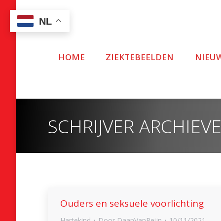
NL
HOME
ZIEKTEBEELDEN
NIEU
SCHRIJVER ARCHIEV
Ouders en seksuele voorlichting
Hartekind
Door
DaanVanReijn
10/11/2021