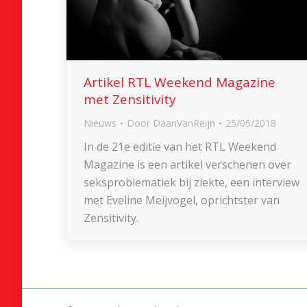
Artikel RTL Weekend Magazine
met Zensitivity
Nieuws
Door
DaanVanReijn
25/05/2018
In de 21e editie van het RTL Weekend
Magazine is een artikel verschenen over
seksproblematiek bij ziekte, een interview
met Eveline Meijvogel, oprichtster van
Zensitivity.