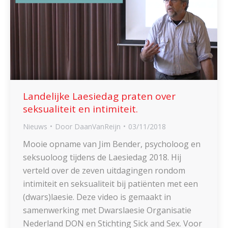
Landelijke Laesiedag praten over
seksualiteit en intimiteit.
Nieuws
Door
DaanVanReijn
03/11/2018
Mooie opname van Jim Bender, psycholoog en
seksuoloog tijdens de Laesiedag 2018. Hij
verteld over de zeven uitdagingen rondom
intimiteit en seksualiteit bij patiënten met een
(dwars)laesie. Deze video is gemaakt in
samenwerking met Dwarslaesie Organisatie
Nederland DON en Stichting Sick and Sex. Voor