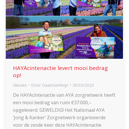
HAYAcintenactie levert mooi bedrag
op!
Nieuws
Door
DaanVanReijn
30/03/2020
De HAYAcintenactie van AYA zorgnetwerk heeft
een mooi bedrag van ruim €37.000,–
opgeleverd. GEWELDIG! Het Nationaal AYA
‘Jong & Kanker’ Zorgnetwerk organiseerde
voor de zesde keer deze HAYAcintenactie