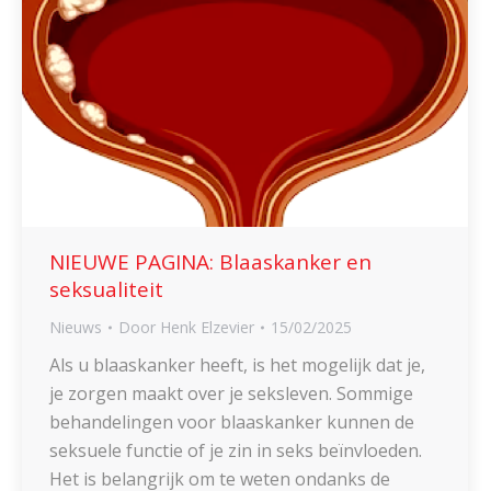
NIEUWE PAGINA: Blaaskanker en
seksualiteit
Nieuws
Door
Henk Elzevier
15/02/2025
Als u blaaskanker heeft, is het mogelijk dat je,
je zorgen maakt over je seksleven. Sommige
behandelingen voor blaaskanker kunnen de
seksuele functie of je zin in seks beïnvloeden.
Het is belangrijk om te weten ondanks de