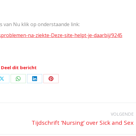
s van Nu klik op onderstaande link:
sproblemen-na-ziekte-Deze-site-helpt-je-daarbij/9245
Deel dit bericht
Deel
Deel
Deel
Deel
op
op
op
op
ook
X
WhatsApp
LinkedIn
Pinterest
VOLGENDE
Tijdschrift ‘Nursing’ over Sick and Sex
Volgend
bericht