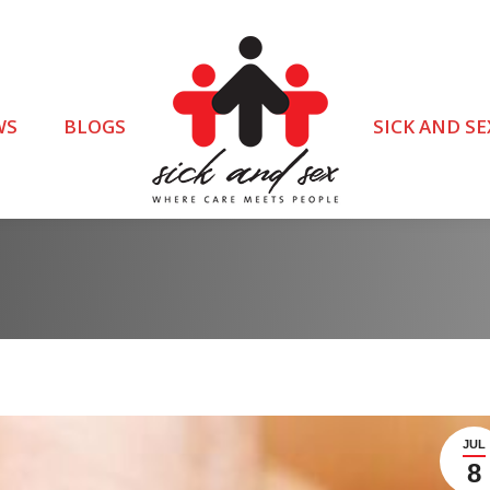
WS
BLOGS
SICK AND SE
JUL
8