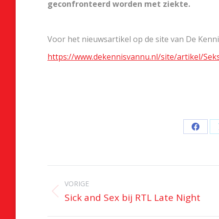
geconfronteerd worden met ziekte.
Voor het nieuwsartikel op de site van De Kenni
https://www.dekennisvannu.nl/site/artikel/Sek
Deel
op
Faceb
Bericht
navigatie
VORIGE
Sick and Sex bij RTL Late Night
Vorig
bericht