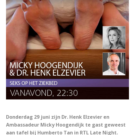
Donderdag 29 juni zijn Dr. Henk Elzevier en
Ambassadeur Micky Hoogendijk te gast geweest
aan tafel bij Humberto Tan in RTL Late Night.