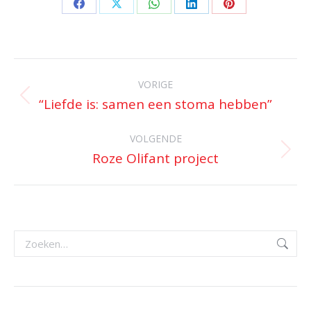
Deel
Deel
Deel
Deel
Deel
op
op
op
op
op
Facebook
X
WhatsApp
LinkedIn
Pinterest
Bericht
navigatie
VORIGE
“Liefde is: samen een stoma hebben”
Vorig
bericht
VOLGENDE
Roze Olifant project
Volgend
bericht
Zoeken: