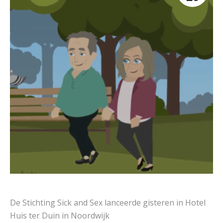
De Stichting Sick and Sex lanceerde gisteren in Hotel
Huis ter Duin in Noordwijk