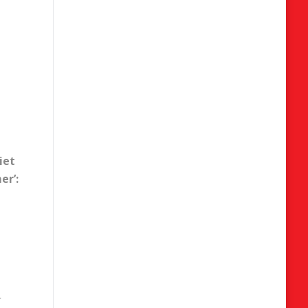
iet
er’: