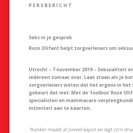
P E R S B E R I C H T
Seks in je gesprek
Roze Olifant helpt zorgverleners om seksua
Utrecht – 7 november 2019 – Seksualiteit en
iedereen zomaar over. Laat staan als je bors
zorgverleners weten dat het ergens in he
gebeurt dat niet. Met de ‘toolbox’ Roze O
specialisten en mammacare-verpleegkundi
intimiteit aan te kaarten.
“Kanker maakt al zoveel kapot en legt zo’n druk