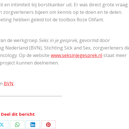
en intimiteit bij borstkanker uit. Er was direct grote vraag
zorgverleners bijeen om kennis op te doen en te delen.
eting hebben geleid tot de toolbox Roze Olifant.
 van de werkgroep
Seks in je gesprek
, gevormd door
 Nederland (BVN), Stichting Sick and Sex, zorgverleners di
Oncology. Op de website
www.seksinjegesprek.nl
staat meer
t project kunnen deelnemen.
an
BVN
.
_______________________________
Deel dit bericht
Deel
Deel
Deel
Deel