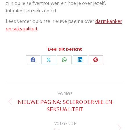
zijn op je zelfvertrouwen en hoe je over jezelf,
intimiteit en seks denkt.
Lees verder op onze nieuwe pagina over
darmkanker
en seksualiteit
.
Deel dit bericht
Deel
Deel
Deel
Deel
Deel
op
op
op
op
op
Facebook
X
WhatsApp
LinkedIn
Pinterest
Bericht
navigatie
VORIGE
NIEUWE PAGINA: SCLERODERMIE EN
Vorig
SEKSUALITEIT
bericht
VOLGENDE