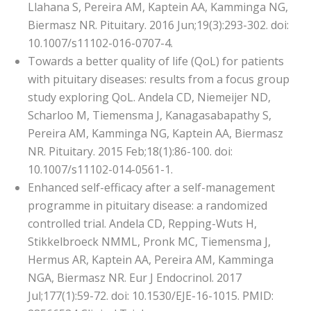
Llahana S, Pereira AM, Kaptein AA, Kamminga NG,
Biermasz NR. Pituitary. 2016 Jun;19(3):293-302. doi:
10.1007/s11102-016-0707-4.
Towards a better quality of life (QoL) for patients
with pituitary diseases: results from a focus group
study exploring QoL. Andela CD, Niemeijer ND,
Scharloo M, Tiemensma J, Kanagasabapathy S,
Pereira AM, Kamminga NG, Kaptein AA, Biermasz
NR. Pituitary. 2015 Feb;18(1):86-100. doi:
10.1007/s11102-014-0561-1.
Enhanced self-efficacy after a self-management
programme in pituitary disease: a randomized
controlled trial. Andela CD, Repping-Wuts H,
Stikkelbroeck NMML, Pronk MC, Tiemensma J,
Hermus AR, Kaptein AA, Pereira AM, Kamminga
NGA, Biermasz NR. Eur J Endocrinol. 2017
Jul;177(1):59-72. doi: 10.1530/EJE-16-1015. PMID: