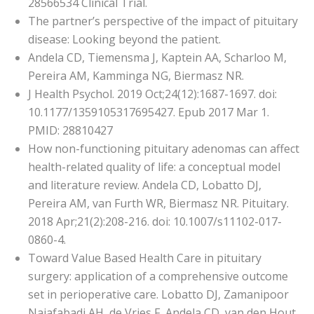
28566534 Clinical Trial.
The partner’s perspective of the impact of pituitary
disease: Looking beyond the patient.
Andela CD, Tiemensma J, Kaptein AA, Scharloo M,
Pereira AM, Kamminga NG, Biermasz NR.
J Health Psychol. 2019 Oct;24(12):1687-1697. doi:
10.1177/1359105317695427. Epub 2017 Mar 1.
PMID: 28810427
How non-functioning pituitary adenomas can affect
health-related quality of life: a conceptual model
and literature review. Andela CD, Lobatto DJ,
Pereira AM, van Furth WR, Biermasz NR. Pituitary.
2018 Apr;21(2):208-216. doi: 10.1007/s11102-017-
0860-4.
Toward Value Based Health Care in pituitary
surgery: application of a comprehensive outcome
set in perioperative care. Lobatto DJ, Zamanipoor
Najafabadi AH, de Vries F, Andela CD, van den Hout