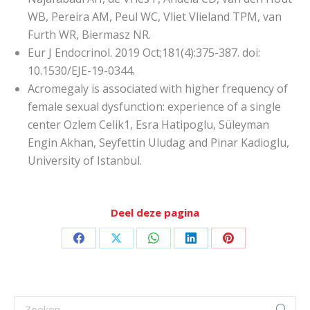
WB, Pereira AM, Peul WC, Vliet Vlieland TPM, van
Furth WR, Biermasz NR.
Eur J Endocrinol. 2019 Oct;181(4):375-387. doi:
10.1530/EJE-19-0344.
Acromegaly is associated with higher frequency of
female sexual dysfunction: experience of a single
center Ozlem Celik1, Esra Hatipoglu, Süleyman
Engin Akhan, Seyfettin Uludag and Pinar Kadioglu,
University of Istanbul.
Deel deze pagina
Deel
Deel
Deel
Deel
Deel
op
op
op
op
op
Facebook
X
WhatsApp
LinkedIn
Pinterest
Zoeken: