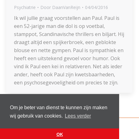
Psychiatrie
Door
DaanVanReijn
04/04/2016
Ik wil jullie graag voorstellen aan Paul. Paul is
een 52-jarige man die dol is op voetbal,
stamppot, Scandinavische thrillers en biljart. Hij
draagt altijd een spijkerbroek, een geblokte
blouse en nette gympen. Paul is sympathiek en
heeft een uitstekend gevoel voor humor. Ook
vind ik Paul een kei in relativeren. Net als ieder
ander, heeft ook Paul zijn kwetsbaarheden,
een psychosegevoeligheid om precies te zijn.
Om je beter van dienst te kunnen zijn maken
wij gebruik van cookies.
Lees verder
© 2026 Stichting Sick and Sex
Footer menu
OK
Website by
VanReijn.nl