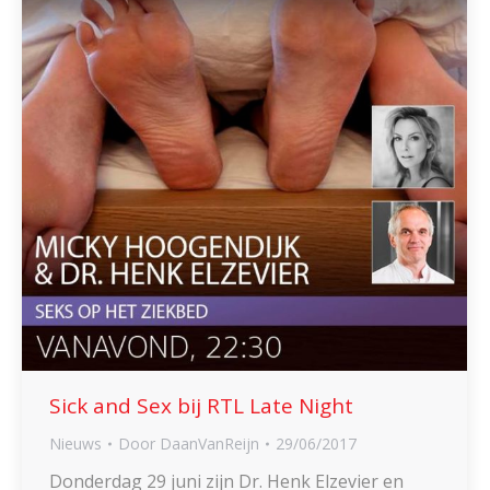
Sick and Sex bij RTL Late Night
Nieuws
Door
DaanVanReijn
29/06/2017
Donderdag 29 juni zijn Dr. Henk Elzevier en