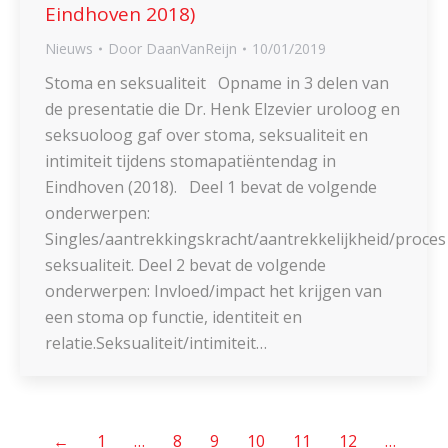
Eindhoven 2018)
Nieuws
Door
DaanVanReijn
10/01/2019
Stoma en seksualiteit Opname in 3 delen van
de presentatie die Dr. Henk Elzevier uroloog en
seksuoloog gaf over stoma, seksualiteit en
intimiteit tijdens stomapatiëntendag in
Eindhoven (2018). Deel 1 bevat de volgende
onderwerpen:
Singles/aantrekkingskracht/aantrekkelijkheid/proces
seksualiteit. Deel 2 bevat de volgende
onderwerpen: Invloed/impact het krijgen van
een stoma op functie, identiteit en
relatie.Seksualiteit/intimiteit…
←
1
…
8
9
10
11
12
…