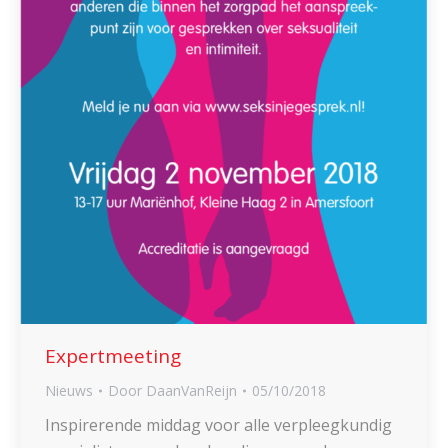
Expertmeeting
Nieuws
Door
DaanVanReijn
05/10/2018
Inspirerende middag voor alle verpleegkundig