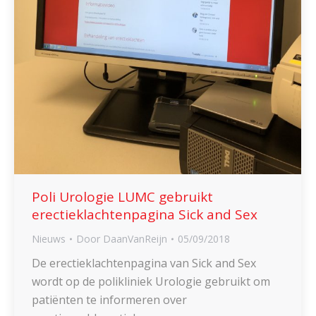
Poli Urologie LUMC gebruikt
erectieklachtenpagina Sick and Sex
Nieuws
Door
DaanVanReijn
05/09/2018
De erectieklachtenpagina van Sick and Sex
wordt op de polikliniek Urologie gebruikt om
patiënten te informeren over