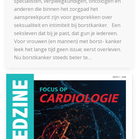
specialisten, verpleegkundigen, oncologen en
anderen die binnen het zorgpad het
aanspreekpunt zijn voor gesprekken over
seksualiteit en intimiteit bij borstkanker. Een
seksleven dat bij je past, dat gun je iedereen.
Voor vrouwen (en mannen) met borst- kanker
leek het lange tijd geen issue; eerst overleven.
Nu borstkanker steeds beter te…