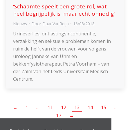
‘Schaamte speelt een grote rol, wat
heel begrijpelijk is, maar echt onnodig’
Nieuws
Door
DaanVanReijn
16/08/2018
Urineverlies, ontlastingsincontinentie,
verzakking en seksuele problemen komen in
ruim de helft van de vrouwen voor volgens
uroloog Janneke van Uhm en
bekkenfysiotherapeut Petra Voorham – van
der Zalm van het Leids Universitair Medisch
Centrum.
←
1
…
11
12
13
14
15
…
17
→