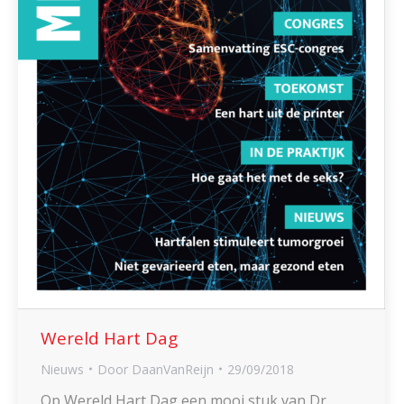
Wereld Hart Dag
Nieuws
Door
DaanVanReijn
29/09/2018
Op Wereld Hart Dag een mooi stuk van Dr.