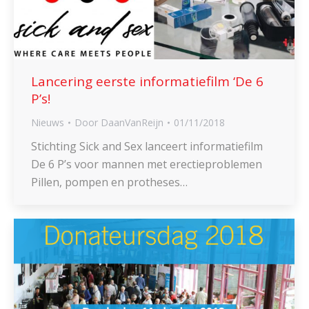
Lancering eerste informatiefilm ‘De 6
P’s!
Nieuws
Door
DaanVanReijn
01/11/2018
Stichting Sick and Sex lanceert informatiefilm
De 6 P’s voor mannen met erectieproblemen
Pillen, pompen en protheses…