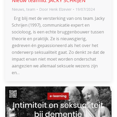
Nieuw teamlid: JACKY SCHRIJEN
Nieuws
,
team
Door
Henk Elzevier
19/07/2024
Erg blij met de versterking van ons team. Jacky
Schrijen (1997), communicatie expert en
socioloog, is een echte bruggenbouwer tussen
theorie en praktijk. Ze is nieuwsgierig,
gedreven én gepassioneerd als het over het
onderwerp seksualiteit gaat. Zo denkt ze dat de
impact ervan niet moet worden onderschat
aangezien we allemaal seksuele wezens zijn
en…