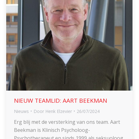
NIEUW TEAMLID: AART BEEKMAN
Nieuws
Door
Henk Elzevier
26/07/2024
Erg blij met de versterking van ons team. Aart
Beekman is Klinisch Psycholoog-
Psychotherapeut en sinds 1999 als seksuoloog