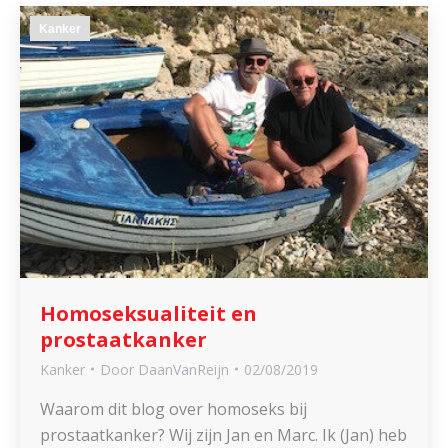
Kanker
Homoseksualiteit en
prostaatkanker
Kanker
Door
DaanVanReijn
02/08/2019
Waarom dit blog over homoseks bij
prostaatkanker? Wij zijn Jan en Marc. Ik (Jan) heb