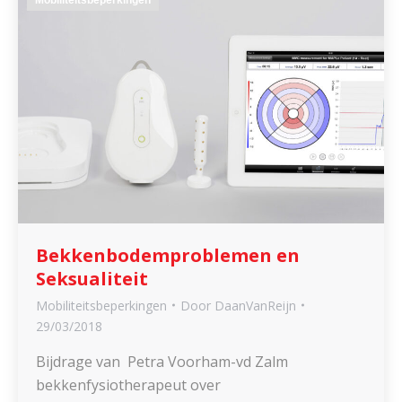
Bekkenbodemproblemen en
Seksualiteit
Mobiliteitsbeperkingen
Door
DaanVanReijn
29/03/2018
Bijdrage van Petra Voorham-vd Zalm
bekkenfysiotherapeut over