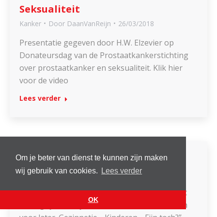
Seksualiteit
Kanker
Door
DaanVanReijn
26/03/2018
Presentatie gegeven door H.W. Elzevier op
Donateursdag van de Prostaatkankerstichting
over prostaatkanker en seksualiteit. Klik hier
voor de video
Lees verder
Bloggebrood
Om je beter van dienst te kunnen zijn maken
wij gebruik van cookies.
Lees verder
Vruchtbaarheid
Door
DaanVanReijn
20/03/2018
“Oh, ja, wat erg. Maar zaadjes invriezen is echt
OK
belangrijk hoor, je weet maar nooit! Misschien