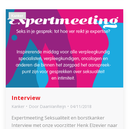
Kanker
Interview
Kanker
Door
DaanVanReijn
04/11/2018
Expertmeeting Seksualiteit en borstkanker
Interview met onze voorzitter Henk Elzevier naar