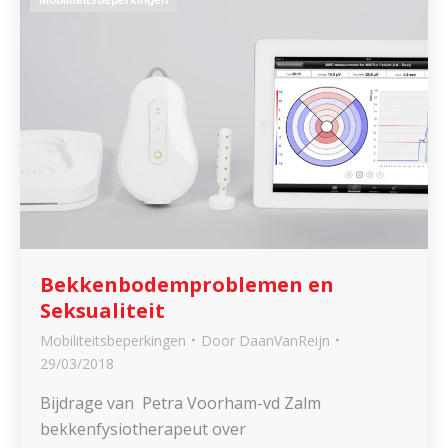
Bekkenbodemproblemen en
Seksualiteit
Mobiliteitsbeperkingen
Door
DaanVanReijn
29/03/2018
Bijdrage van Petra Voorham-vd Zalm
bekkenfysiotherapeut over