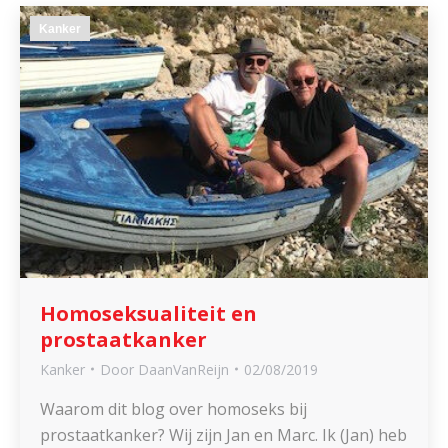
Kanker
Homoseksualiteit en
prostaatkanker
Kanker
Door
DaanVanReijn
02/08/2019
Waarom dit blog over homoseks bij
prostaatkanker? Wij zijn Jan en Marc. Ik (Jan) heb