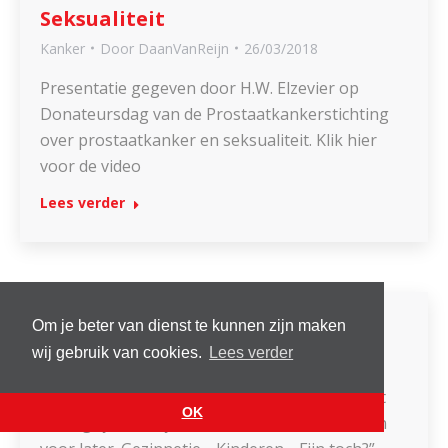
Seksualiteit
Kanker
Door
DaanVanReijn
26/03/2018
Presentatie gegeven door H.W. Elzevier op
Donateursdag van de Prostaatkankerstichting
over prostaatkanker en seksualiteit. Klik hier
voor de video
Lees verder
Bloggebrood
Om je beter van dienst te kunnen zijn maken
wij gebruik van cookies.
Lees verder
Vruchtbaarheid
Door
DaanVanReijn
20/03/2018
“Oh, ja, wat erg. Maar zaadjes invriezen is echt
OK
belangrijk hoor, je weet maar nooit! Misschien