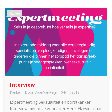
Kanker
Interview
Kanker
Door
DaanVanReijn
04/11/2018
Expertmeeting Seksualiteit en borstkanker
Interview met onze voorzitter Henk Elzevier naar